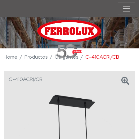
Home
Productos
Colgantes
C-410ACRI/CB
C-410ACRI/CB