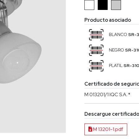
Producto asociado
BLANCO
SR-3
NEGRO
SR-31
PLATIL
SR-31
Certificado de segurid
M 013201/1 IQC S.A. *
Descargue certificado
M 13201-1.pdf