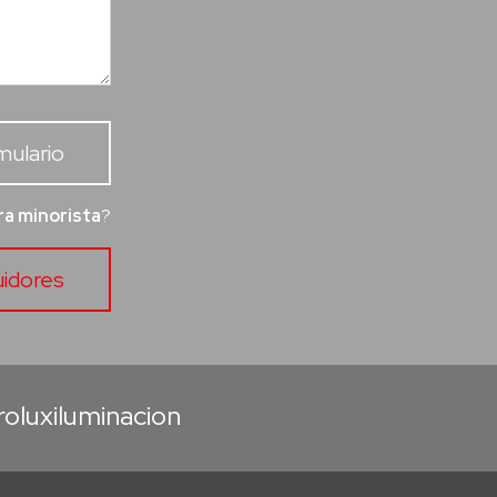
mulario
a minorista
?
uidores
roluxiluminacion