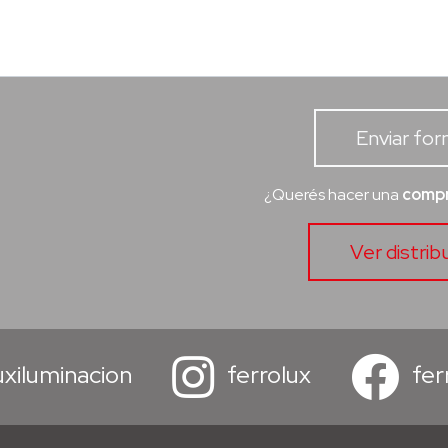
Enviar for
¿Querés hacer una
compr
Ver distrib
xiluminacion
ferrolux
fer