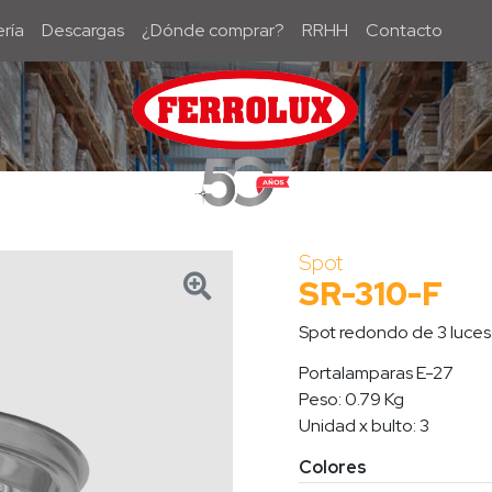
ría
Descargas
¿Dónde comprar?
RRHH
Contacto
Spot
SR-310BLA/F
SR-310-F
Spot redondo de 3 luces
Portalamparas E-27
Peso: 0.79 Kg
Unidad x bulto: 3
Colores