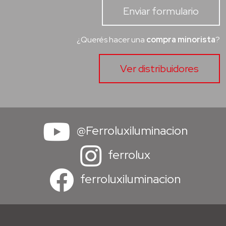
Enviar formulario
¿Querés hacer una
compra minorista
?
Ver distribuidores
@Ferroluxiluminacion
ferrolux
ferroluxiluminacion