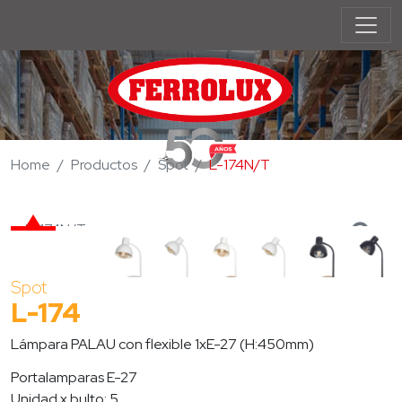
Home
Productos
Spot
L-174N/T
L-174N/T
Spot
L-174
Lámpara PALAU con flexible 1xE-27 (H:450mm)
Portalamparas E-27
Unidad x bulto: 5