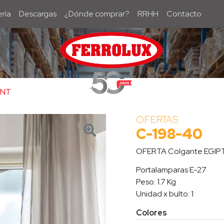
ría
Descargas
¿Dónde comprar?
RRHH
Contacto
/NT
OFERTAS
C-198-40-BT
C-198-40
OFERTA Colgante EGIP
Portalamparas E-27
Peso: 1.7 Kg
Unidad x bulto: 1
Colores