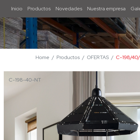
Inicio
Inicio
Productos
Novedades
Nuestra empresa
Gale
Home
Productos
OFERTAS
C-198/40
C-198-40-NT