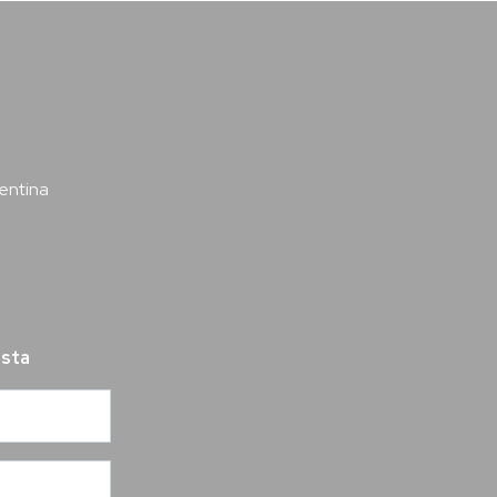
entina
ista