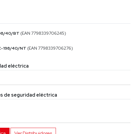
98/40/BT
(EAN 7798339706245)
C-198/40/NT
(EAN 7798339706276)
ad eléctrica
s de seguridad eléctrica
ica
Ver Distribuidores