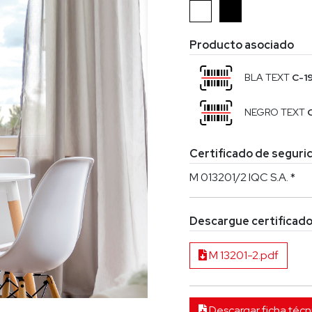
Producto asociado
BLA TEXT
C-1
NEGRO TEXT
Certificado de segurid
M 013201/2 IQC S.A. *
Descargue certificado
M 13201-2.pdf
Descargar ficha técn