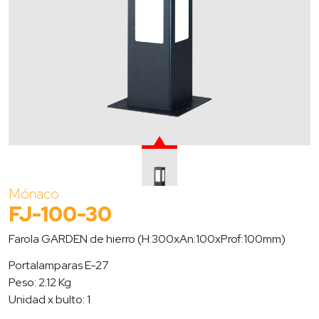
Mónaco
FJ-100-30
Farola GARDEN de hierro (H:300xAn:100xProf:100mm)
Portalamparas E-27
Peso: 2.12 Kg
Unidad x bulto: 1