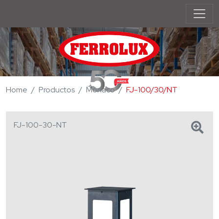
Home
Productos
Mónaco
FJ-100/30/NT
FJ-100-30-NT