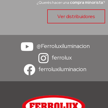
¿Querés hacer una
compra minorista
?
Ver distribuidores
@Ferroluxiluminacion
ferrolux
ferroluxiluminacion