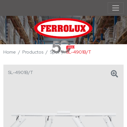
Home
Productos
Spot
SL-4901B/T
SL-4901B/T