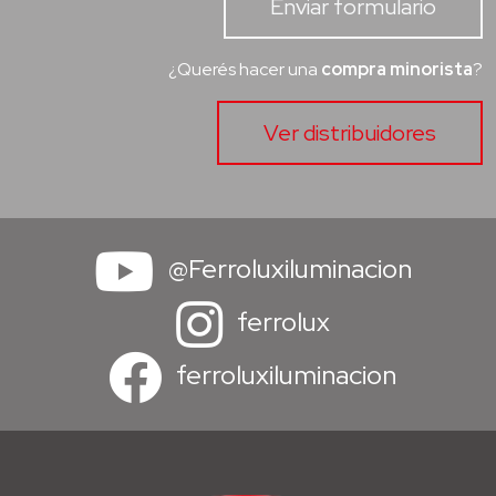
Enviar formulario
¿Querés hacer una
compra minorista
?
Ver distribuidores
@Ferroluxiluminacion
ferrolux
ferroluxiluminacion